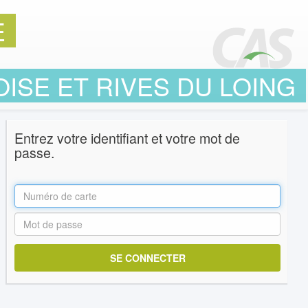
E
ISE ET RIVES DU LOING
Entrez votre identifiant et votre mot de
passe.
I
dentifiant:
M
ot
de
passe: